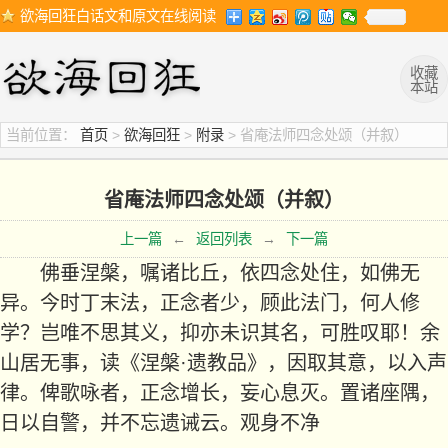
欲海回狂白话文和原文在线阅读
收藏
本站
当前位置：
首页
>
欲海回狂
>
附录
> 省庵法师四念处颂（并叙）
省庵法师四念处颂（并叙）
上一篇
←
返回列表
→
下一篇
佛垂涅槃，嘱诸比丘，依四念处住，如佛无
异。今时丁末法，正念者少，顾此法门，何人修
学？岂唯不思其义，抑亦未识其名，可胜叹耶！余
山居无事，读《涅槃·遗教品》，因取其意，以入声
律。俾歌咏者，正念增长，妄心息灭。置诸座隅，
日以自警，并不忘遗诫云。观身不净