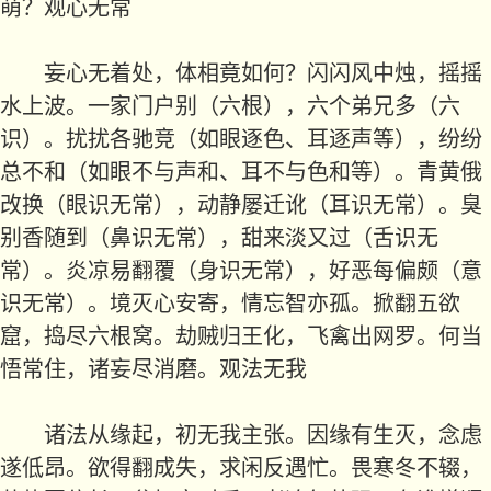
萌？观心无常
妄心无着处，体相竟如何？闪闪风中烛，摇摇
水上波。一家门户别（六根），六个弟兄多（六
识）。扰扰各驰竞（如眼逐色、耳逐声等），纷纷
总不和（如眼不与声和、耳不与色和等）。青黄俄
改换（眼识无常），动静屡迁讹（耳识无常）。臭
别香随到（鼻识无常），甜来淡又过（舌识无
常）。炎凉易翻覆（身识无常），好恶每偏颇（意
识无常）。境灭心安寄，情忘智亦孤。掀翻五欲
窟，捣尽六根窝。劫贼归王化，飞禽出网罗。何当
悟常住，诸妄尽消磨。观法无我
诸法从缘起，初无我主张。因缘有生灭，念虑
遂低昂。欲得翻成失，求闲反遇忙。畏寒冬不辍，