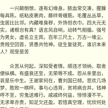
一兴颠倒想，遂有幻缘身。脓血常交凑，腥臊
每具陈。纸粘皮裹肉，藤绊骨缠筋。毛覆丛丛草，
虫居比比邻。内藏唯臭秽，外饰但衣巾。四大元无
实，诸根岂有真？语言风自响，动转气相循。强号
为男女，虚名立主宾。百年三尺土，万古一堆尘。
贵贱空回首，贤愚共怆神。徒生复徒死，谁识本来
人？观受是苦
众苦从何起，深知受者情。顺违才领纳，取舍
便纵横。有盛衰还至，无荣辱不成。怨从亲里出，
哀是乐中生。王谢家何在，曹刘国已倾。悲欢几场
梦，胜败一棋枰。事与心违背，贫将病合并。钱神
呼不至，穷鬼送难行。戚戚终何益，悱悱漫不平。
无求卑亦贵，知足欠还盈。若悟真空理，忧欣何处